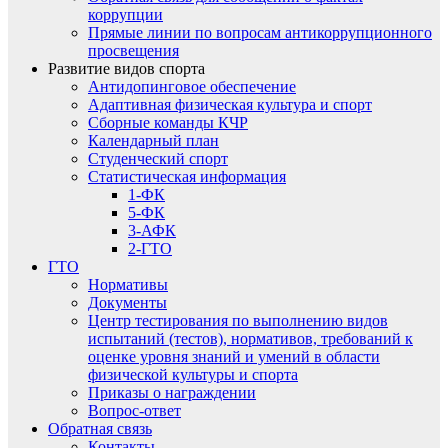
коррупции
Прямые линии по вопросам антикоррупционного
просвещения
Развитие видов спорта
Антидопинговое обеспечение
Адаптивная физическая культура и спорт
Сборные команды КЧР
Календарный план
Студенческий спорт
Статистическая информация
1-ФК
5-ФК
3-АФК
2-ГТО
ГТО
Нормативы
Документы
Центр тестирования по выполнению видов
испытаний (тестов), нормативов, требований к
оценке уровня знаний и умений в области
физической культуры и спорта
Приказы о награждении
Вопрос-ответ
Обратная связь
Контакты