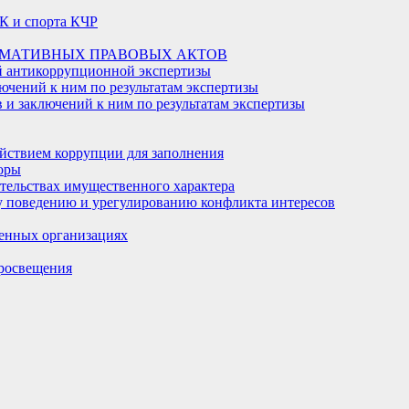
К и спорта КЧР
РМАТИВНЫХ ПРАВОВЫХ АКТОВ
й антикоррупционной экспертизы
ючений к ним по результатам экспертизы
и заключений к ним по результатам экспертизы
йствием коррупции для заполнения
оры
ательствах имущественного характера
 поведению и урегулированию конфликта интересов
енных организациях
росвещения