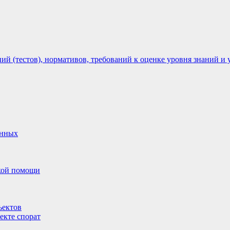
 (тестов), нормативов, требований к оценке уровня знаний и 
анных
ской помощи
ъектов
екте спорат